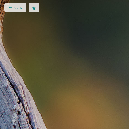
← BACK