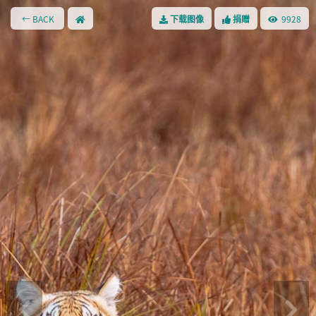
← BACK
9928
下载图像
捐赠