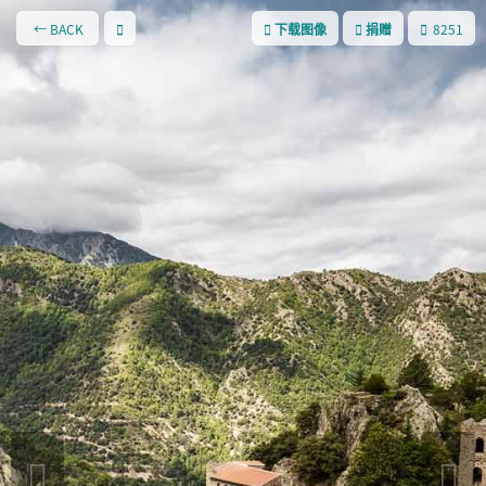
← BACK
8251
下载图像
捐赠